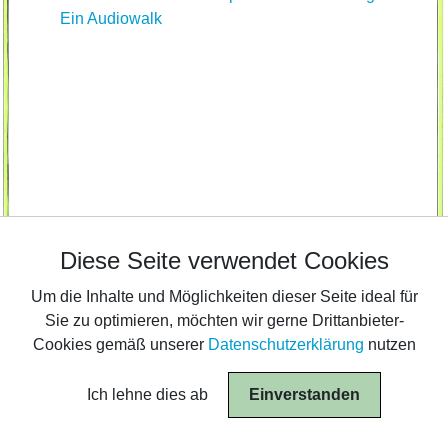
Ein Audiowalk
Diese Seite verwendet Cookies
Diese Seite verwendet Cookies
Um die Inhalte und Möglichkeiten dieser Seite ideal für
Um die Inhalte und Möglichkeiten dieser Seite ideal für
Sie zu optimieren, möchten wir gerne Drittanbieter-
Sie zu optimieren, möchten wir gerne Drittanbieter-
Cookies gemäß unserer
Cookies gemäß unserer
Datenschutzerklärung
Datenschutzerklärung
nutzen
nutzen
Ich lehne dies ab
Ich lehne dies ab
Einverstanden
Einverstanden
© 2026 Tanz- und Theaterwerkstatt Ludwigsburg
|
Impressum
|
Datenschutzerklärung