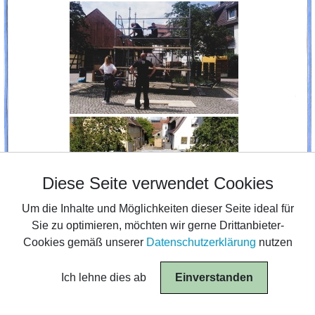
Diese Seite verwendet Cookies
Diese Seite verwendet Cookies
Um die Inhalte und Möglichkeiten dieser Seite ideal für
Um die Inhalte und Möglichkeiten dieser Seite ideal für
Sie zu optimieren, möchten wir gerne Drittanbieter-
Sie zu optimieren, möchten wir gerne Drittanbieter-
Cookies gemäß unserer
Cookies gemäß unserer
Datenschutzerklärung
Datenschutzerklärung
nutzen
nutzen
Ich lehne dies ab
Ich lehne dies ab
Einverstanden
Einverstanden
© 2026 Tanz- und Theaterwerkstatt Ludwigsburg
|
Impressum
|
Datenschutzerklärung