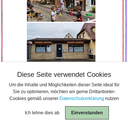
Diese Seite verwendet Cookies
Diese Seite verwendet Cookies
Um die Inhalte und Möglichkeiten dieser Seite ideal für
Um die Inhalte und Möglichkeiten dieser Seite ideal für
Sie zu optimieren, möchten wir gerne Drittanbieter-
Sie zu optimieren, möchten wir gerne Drittanbieter-
Cookies gemäß unserer
Cookies gemäß unserer
Datenschutzerklärung
Datenschutzerklärung
nutzen
nutzen
Ich lehne dies ab
Ich lehne dies ab
Einverstanden
Einverstanden
© 2026 Tanz- und Theaterwerkstatt Ludwigsburg
|
Impressum
|
Datenschutzerklärung