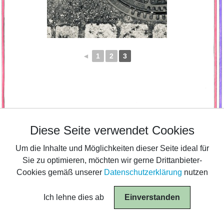
◄
1
2
3
Diese Seite verwendet Cookies
Diese Seite verwendet Cookies
Um die Inhalte und Möglichkeiten dieser Seite ideal für
Um die Inhalte und Möglichkeiten dieser Seite ideal für
Sie zu optimieren, möchten wir gerne Drittanbieter-
Sie zu optimieren, möchten wir gerne Drittanbieter-
Cookies gemäß unserer
Cookies gemäß unserer
Datenschutzerklärung
Datenschutzerklärung
nutzen
nutzen
Ich lehne dies ab
Ich lehne dies ab
Einverstanden
Einverstanden
© 2026 Tanz- und Theaterwerkstatt Ludwigsburg
|
Impressum
|
Datenschutzerklärung